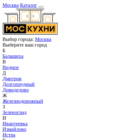
Москва
Каталог
Выбор города:
Москва
Выберите ваш город
Б
Балашиха
В
Видное
Д
Дмитров
Долгопрудный
Домодедово
Ж
Железнодорожный
З
Зеленоград
И
Ивантеевка
Измайлово
Истра