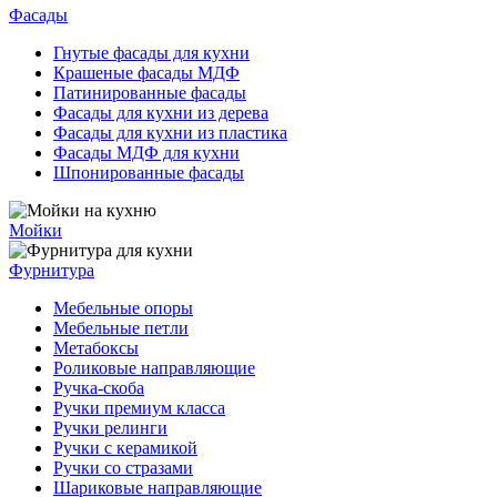
Фасады
Гнутые фасады для кухни
Крашеные фасады МДФ
Патинированные фасады
Фасады для кухни из дерева
Фасады для кухни из пластика
Фасады МДФ для кухни
Шпонированные фасады
Мойки
Фурнитура
Мебельные опоры
Мебельные петли
Метабоксы
Роликовые направляющие
Ручка-скоба
Ручки премиум класса
Ручки релинги
Ручки с керамикой
Ручки со стразами
Шариковые направляющие