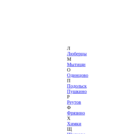
Л
Люберцы
М
Мытищи
О
Одинцово
П
Подольск
Пушкино
Р
Реутов
Ф
Фрязино
Х
Химки
Щ