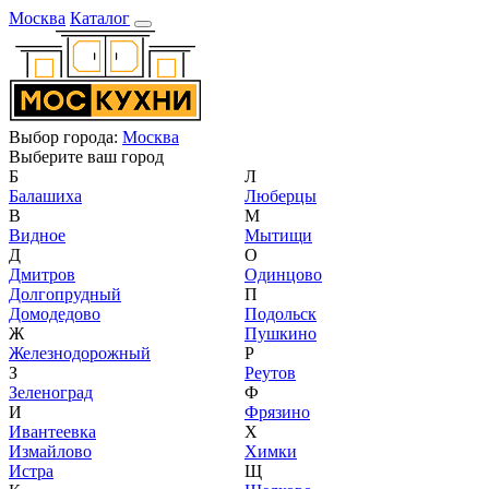
Москва
Каталог
Выбор города:
Москва
Выберите ваш город
Б
Л
Балашиха
Люберцы
В
М
Видное
Мытищи
Д
О
Дмитров
Одинцово
Долгопрудный
П
Домодедово
Подольск
Ж
Пушкино
Железнодорожный
Р
З
Реутов
Зеленоград
Ф
И
Фрязино
Ивантеевка
Х
Измайлово
Химки
Истра
Щ