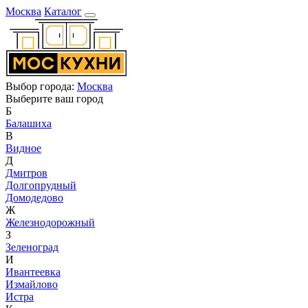
Москва
Каталог
Выбор города:
Москва
Выберите ваш город
Б
Балашиха
В
Видное
Д
Дмитров
Долгопрудный
Домодедово
Ж
Железнодорожный
З
Зеленоград
И
Ивантеевка
Измайлово
Истра