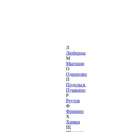
Л
Люберцы
М
Мытищи
О
Одинцово
П
Подольск
Пушкино
Р
Реутов
Ф
Фрязино
Х
Химки
Щ