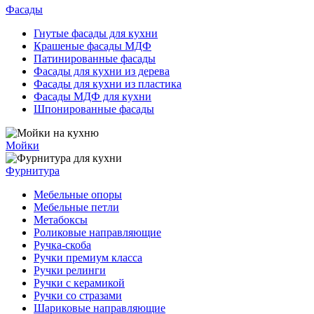
Фасады
Гнутые фасады для кухни
Крашеные фасады МДФ
Патинированные фасады
Фасады для кухни из дерева
Фасады для кухни из пластика
Фасады МДФ для кухни
Шпонированные фасады
Мойки
Фурнитура
Мебельные опоры
Мебельные петли
Метабоксы
Роликовые направляющие
Ручка-скоба
Ручки премиум класса
Ручки релинги
Ручки с керамикой
Ручки со стразами
Шариковые направляющие