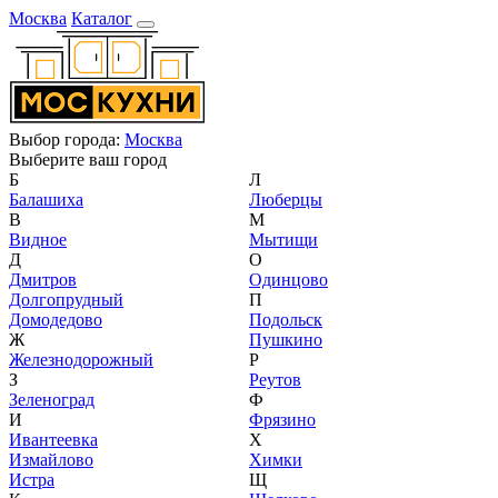
Москва
Каталог
Выбор города:
Москва
Выберите ваш город
Б
Л
Балашиха
Люберцы
В
М
Видное
Мытищи
Д
О
Дмитров
Одинцово
Долгопрудный
П
Домодедово
Подольск
Ж
Пушкино
Железнодорожный
Р
З
Реутов
Зеленоград
Ф
И
Фрязино
Ивантеевка
Х
Измайлово
Химки
Истра
Щ