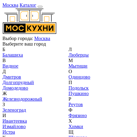
Москва
Каталог
Выбор города:
Москва
Выберите ваш город
Б
Л
Балашиха
Люберцы
В
М
Видное
Мытищи
Д
О
Дмитров
Одинцово
Долгопрудный
П
Домодедово
Подольск
Ж
Пушкино
Железнодорожный
Р
З
Реутов
Зеленоград
Ф
И
Фрязино
Ивантеевка
Х
Измайлово
Химки
Истра
Щ