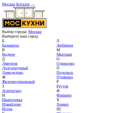
Москва
Каталог
Выбор города:
Москва
Выберите ваш город
Б
Л
Балашиха
Люберцы
В
М
Видное
Мытищи
Д
О
Дмитров
Одинцово
Долгопрудный
П
Домодедово
Подольск
Ж
Пушкино
Железнодорожный
Р
З
Реутов
Зеленоград
Ф
И
Фрязино
Ивантеевка
Х
Измайлово
Химки
Истра
Щ