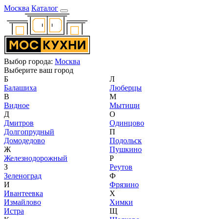
Москва
Каталог
Выбор города:
Москва
Выберите ваш город
Б
Л
Балашиха
Люберцы
В
М
Видное
Мытищи
Д
О
Дмитров
Одинцово
Долгопрудный
П
Домодедово
Подольск
Ж
Пушкино
Железнодорожный
Р
З
Реутов
Зеленоград
Ф
И
Фрязино
Ивантеевка
Х
Измайлово
Химки
Истра
Щ