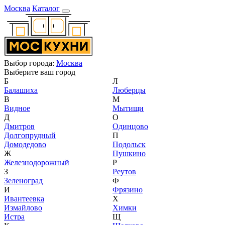
Москва
Каталог
Выбор города:
Москва
Выберите ваш город
Б
Л
Балашиха
Люберцы
В
М
Видное
Мытищи
Д
О
Дмитров
Одинцово
Долгопрудный
П
Домодедово
Подольск
Ж
Пушкино
Железнодорожный
Р
З
Реутов
Зеленоград
Ф
И
Фрязино
Ивантеевка
Х
Измайлово
Химки
Истра
Щ