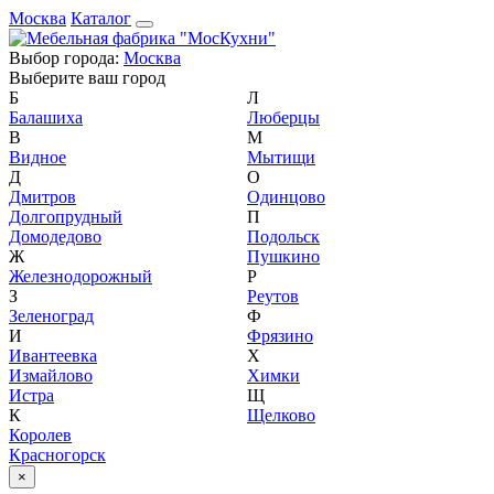
Москва
Каталог
Выбор города:
Москва
Выберите ваш город
Б
Л
Балашиха
Люберцы
В
М
Видное
Мытищи
Д
О
Дмитров
Одинцово
Долгопрудный
П
Домодедово
Подольск
Ж
Пушкино
Железнодорожный
Р
З
Реутов
Зеленоград
Ф
И
Фрязино
Ивантеевка
Х
Измайлово
Химки
Истра
Щ
К
Щелково
Королев
Красногорск
×