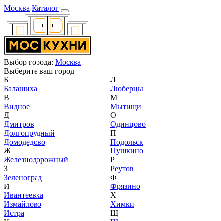
Москва
Каталог
Выбор города:
Москва
Выберите ваш город
Б
Л
Балашиха
Люберцы
В
М
Видное
Мытищи
Д
О
Дмитров
Одинцово
Долгопрудный
П
Домодедово
Подольск
Ж
Пушкино
Железнодорожный
Р
З
Реутов
Зеленоград
Ф
И
Фрязино
Ивантеевка
Х
Измайлово
Химки
Истра
Щ