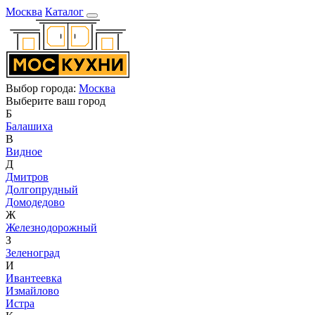
Москва
Каталог
Выбор города:
Москва
Выберите ваш город
Б
Балашиха
В
Видное
Д
Дмитров
Долгопрудный
Домодедово
Ж
Железнодорожный
З
Зеленоград
И
Ивантеевка
Измайлово
Истра