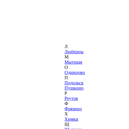
Л
Люберцы
М
Мытищи
О
Одинцово
П
Подольск
Пушкино
Р
Реутов
Ф
Фрязино
Х
Химки
Щ