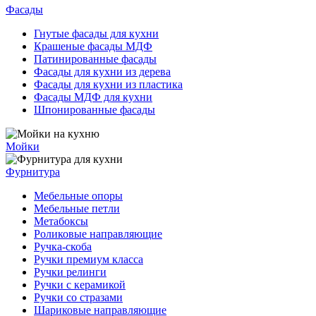
Фасады
Гнутые фасады для кухни
Крашеные фасады МДФ
Патинированные фасады
Фасады для кухни из дерева
Фасады для кухни из пластика
Фасады МДФ для кухни
Шпонированные фасады
Мойки
Фурнитура
Мебельные опоры
Мебельные петли
Метабоксы
Роликовые направляющие
Ручка-скоба
Ручки премиум класса
Ручки релинги
Ручки с керамикой
Ручки со стразами
Шариковые направляющие