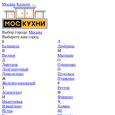
Москва
Каталог
Выбор города:
Москва
Выберите ваш город
Б
Л
Балашиха
Люберцы
В
М
Видное
Мытищи
Д
О
Дмитров
Одинцово
Долгопрудный
П
Домодедово
Подольск
Ж
Пушкино
Железнодорожный
Р
З
Реутов
Зеленоград
Ф
И
Фрязино
Ивантеевка
Х
Измайлово
Химки
Истра
Щ