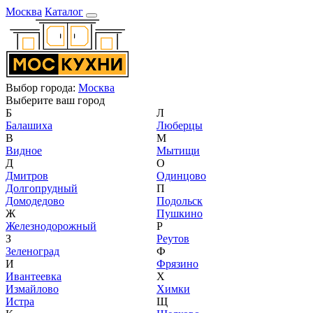
Москва
Каталог
Выбор города:
Москва
Выберите ваш город
Б
Л
Балашиха
Люберцы
В
М
Видное
Мытищи
Д
О
Дмитров
Одинцово
Долгопрудный
П
Домодедово
Подольск
Ж
Пушкино
Железнодорожный
Р
З
Реутов
Зеленоград
Ф
И
Фрязино
Ивантеевка
Х
Измайлово
Химки
Истра
Щ