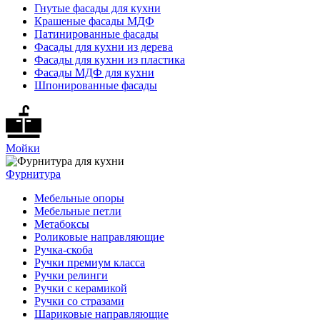
Гнутые фасады для кухни
Крашеные фасады МДФ
Патинированные фасады
Фасады для кухни из дерева
Фасады для кухни из пластика
Фасады МДФ для кухни
Шпонированные фасады
Мойки
Фурнитура
Мебельные опоры
Мебельные петли
Метабоксы
Роликовые направляющие
Ручка-скоба
Ручки премиум класса
Ручки релинги
Ручки с керамикой
Ручки со стразами
Шариковые направляющие