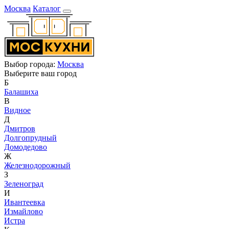
Москва
Каталог
Выбор города:
Москва
Выберите ваш город
Б
Балашиха
В
Видное
Д
Дмитров
Долгопрудный
Домодедово
Ж
Железнодорожный
З
Зеленоград
И
Ивантеевка
Измайлово
Истра