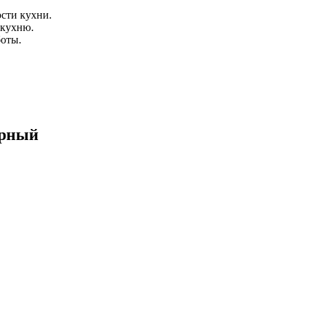
сти кухни.
 кухню.
боты.
ерный