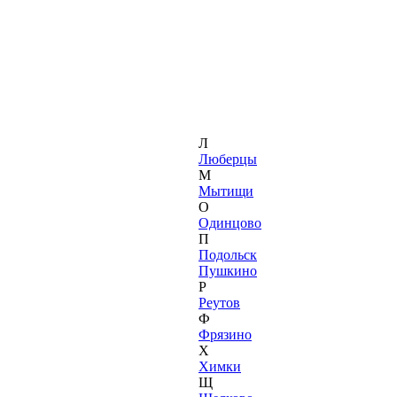
Л
Люберцы
М
Мытищи
О
Одинцово
П
Подольск
Пушкино
Р
Реутов
Ф
Фрязино
Х
Химки
Щ