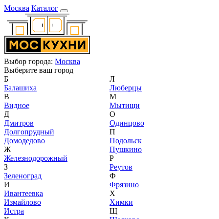
Москва
Каталог
Выбор города:
Москва
Выберите ваш город
Б
Л
Балашиха
Люберцы
В
М
Видное
Мытищи
Д
О
Дмитров
Одинцово
Долгопрудный
П
Домодедово
Подольск
Ж
Пушкино
Железнодорожный
Р
З
Реутов
Зеленоград
Ф
И
Фрязино
Ивантеевка
Х
Измайлово
Химки
Истра
Щ