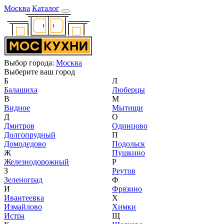
Москва
Каталог
Выбор города:
Москва
Выберите ваш город
Б
Л
Балашиха
Люберцы
В
М
Видное
Мытищи
Д
О
Дмитров
Одинцово
Долгопрудный
П
Домодедово
Подольск
Ж
Пушкино
Железнодорожный
Р
З
Реутов
Зеленоград
Ф
И
Фрязино
Ивантеевка
Х
Измайлово
Химки
Истра
Щ