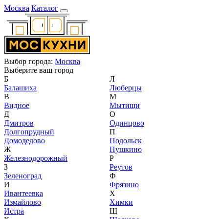
Москва
Каталог
Выбор города:
Москва
Выберите ваш город
Б
Л
Балашиха
Люберцы
В
М
Видное
Мытищи
Д
О
Дмитров
Одинцово
Долгопрудный
П
Домодедово
Подольск
Ж
Пушкино
Железнодорожный
Р
З
Реутов
Зеленоград
Ф
И
Фрязино
Ивантеевка
Х
Измайлово
Химки
Истра
Щ