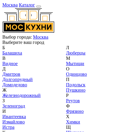
Москва
Каталог
Выбор города:
Москва
Выберите ваш город
Б
Л
Балашиха
Люберцы
В
М
Видное
Мытищи
Д
О
Дмитров
Одинцово
Долгопрудный
П
Домодедово
Подольск
Ж
Пушкино
Железнодорожный
Р
З
Реутов
Зеленоград
Ф
И
Фрязино
Ивантеевка
Х
Измайлово
Химки
Истра
Щ