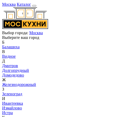
Москва
Каталог
Выбор города:
Москва
Выберите ваш город
Б
Балашиха
В
Видное
Д
Дмитров
Долгопрудный
Домодедово
Ж
Железнодорожный
З
Зеленоград
И
Ивантеевка
Измайлово
Истра