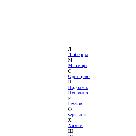
Л
Люберцы
М
Мытищи
О
Одинцово
П
Подольск
Пушкино
Р
Реутов
Ф
Фрязино
Х
Химки
Щ