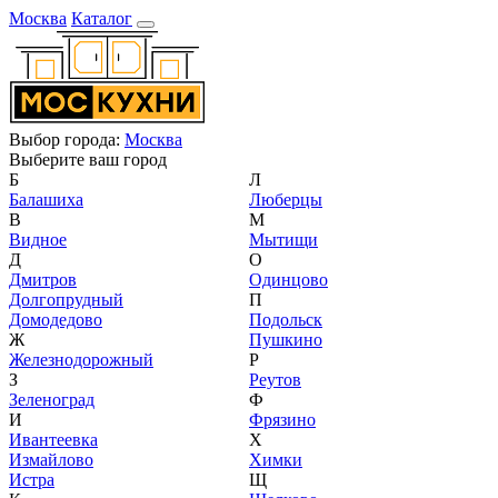
Москва
Каталог
Выбор города:
Москва
Выберите ваш город
Б
Л
Балашиха
Люберцы
В
М
Видное
Мытищи
Д
О
Дмитров
Одинцово
Долгопрудный
П
Домодедово
Подольск
Ж
Пушкино
Железнодорожный
Р
З
Реутов
Зеленоград
Ф
И
Фрязино
Ивантеевка
Х
Измайлово
Химки
Истра
Щ