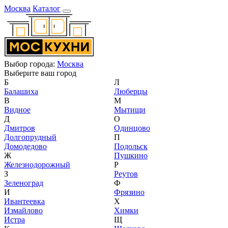
Москва
Каталог
Выбор города:
Москва
Выберите ваш город
Б
Л
Балашиха
Люберцы
В
М
Видное
Мытищи
Д
О
Дмитров
Одинцово
Долгопрудный
П
Домодедово
Подольск
Ж
Пушкино
Железнодорожный
Р
З
Реутов
Зеленоград
Ф
И
Фрязино
Ивантеевка
Х
Измайлово
Химки
Истра
Щ