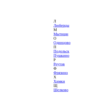
Л
Люберцы
М
Мытищи
О
Одинцово
П
Подольск
Пушкино
Р
Реутов
Ф
Фрязино
Х
Химки
Щ
Щелково