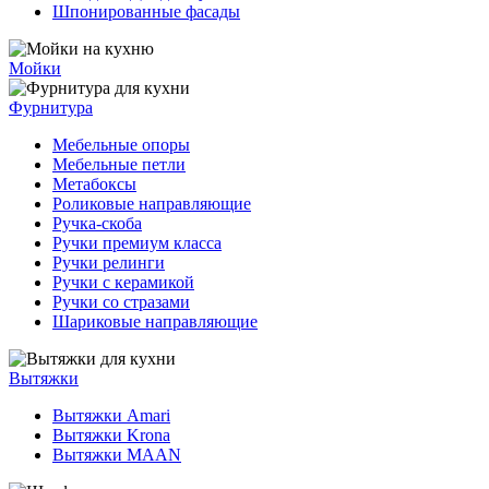
Шпонированные фасады
Мойки
Фурнитура
Мебельные опоры
Мебельные петли
Метабоксы
Роликовые направляющие
Ручка-скоба
Ручки премиум класса
Ручки релинги
Ручки с керамикой
Ручки со стразами
Шариковые направляющие
Вытяжки
Вытяжки Amari
Вытяжки Krona
Вытяжки MAAN