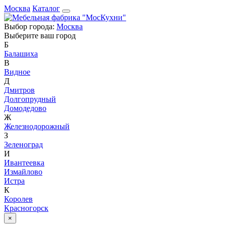
Москва
Каталог
Выбор города:
Москва
Выберите ваш город
Б
Балашиха
В
Видное
Д
Дмитров
Долгопрудный
Домодедово
Ж
Железнодорожный
З
Зеленоград
И
Ивантеевка
Измайлово
Истра
К
Королев
Красногорск
×