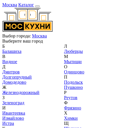
Москва
Каталог
Выбор города:
Москва
Выберите ваш город
Б
Л
Балашиха
Люберцы
В
М
Видное
Мытищи
Д
О
Дмитров
Одинцово
Долгопрудный
П
Домодедово
Подольск
Ж
Пушкино
Железнодорожный
Р
З
Реутов
Зеленоград
Ф
И
Фрязино
Ивантеевка
Х
Измайлово
Химки
Истра
Щ