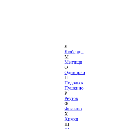
Л
Люберцы
М
Мытищи
О
Одинцово
П
Подольск
Пушкино
Р
Реутов
Ф
Фрязино
Х
Химки
Щ