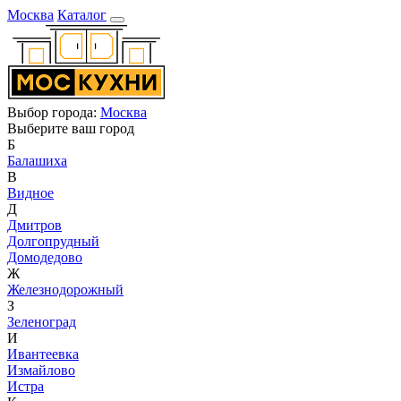
Москва
Каталог
Выбор города:
Москва
Выберите ваш город
Б
Балашиха
В
Видное
Д
Дмитров
Долгопрудный
Домодедово
Ж
Железнодорожный
З
Зеленоград
И
Ивантеевка
Измайлово
Истра