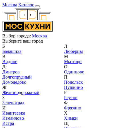
Москва
Каталог
Выбор города:
Москва
Выберите ваш город
Б
Л
Балашиха
Люберцы
В
М
Видное
Мытищи
Д
О
Дмитров
Одинцово
Долгопрудный
П
Домодедово
Подольск
Ж
Пушкино
Железнодорожный
Р
З
Реутов
Зеленоград
Ф
И
Фрязино
Ивантеевка
Х
Измайлово
Химки
Истра
Щ