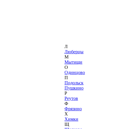
Л
Люберцы
М
Мытищи
О
Одинцово
П
Подольск
Пушкино
Р
Реутов
Ф
Фрязино
Х
Химки
Щ