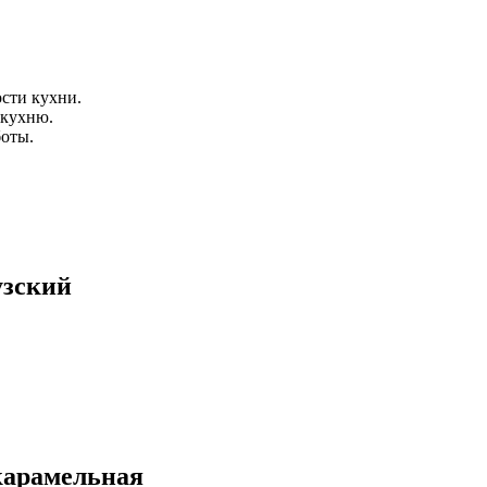
сти кухни.
 кухню.
боты.
узский
карамельная