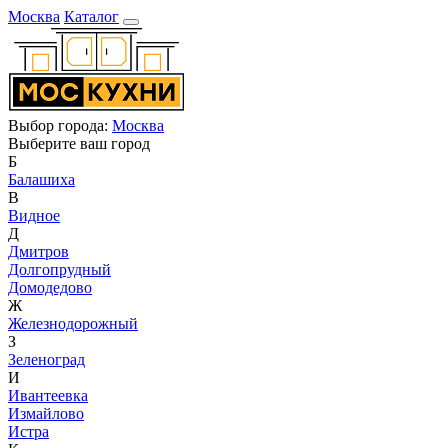
Москва
Каталог
Выбор города:
Москва
Выберите ваш город
Б
Балашиха
В
Видное
Д
Дмитров
Долгопрудный
Домодедово
Ж
Железнодорожный
З
Зеленоград
И
Ивантеевка
Измайлово
Истра