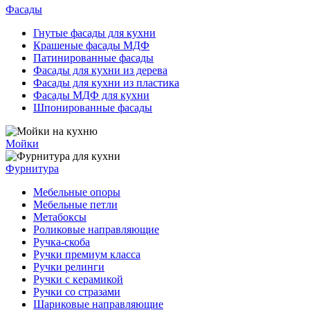
Фасады
Гнутые фасады для кухни
Крашеные фасады МДФ
Патинированные фасады
Фасады для кухни из дерева
Фасады для кухни из пластика
Фасады МДФ для кухни
Шпонированные фасады
Мойки
Фурнитура
Мебельные опоры
Мебельные петли
Метабоксы
Роликовые направляющие
Ручка-скоба
Ручки премиум класса
Ручки релинги
Ручки с керамикой
Ручки со стразами
Шариковые направляющие