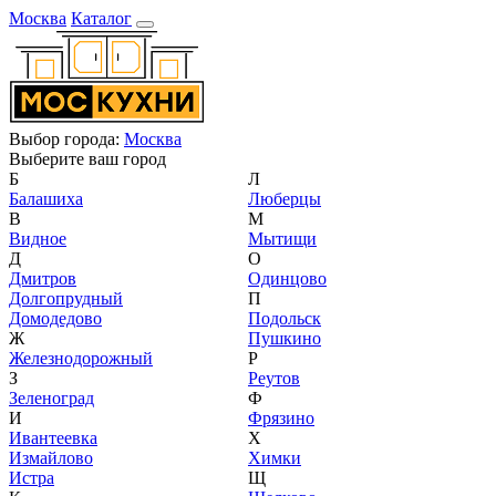
Москва
Каталог
Выбор города:
Москва
Выберите ваш город
Б
Л
Балашиха
Люберцы
В
М
Видное
Мытищи
Д
О
Дмитров
Одинцово
Долгопрудный
П
Домодедово
Подольск
Ж
Пушкино
Железнодорожный
Р
З
Реутов
Зеленоград
Ф
И
Фрязино
Ивантеевка
Х
Измайлово
Химки
Истра
Щ