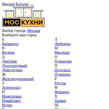
Москва
Каталог
Выбор города:
Москва
Выберите ваш город
Б
Л
Балашиха
Люберцы
В
М
Видное
Мытищи
Д
О
Дмитров
Одинцово
Долгопрудный
П
Домодедово
Подольск
Ж
Пушкино
Железнодорожный
Р
З
Реутов
Зеленоград
Ф
И
Фрязино
Ивантеевка
Х
Измайлово
Химки
Истра
Щ