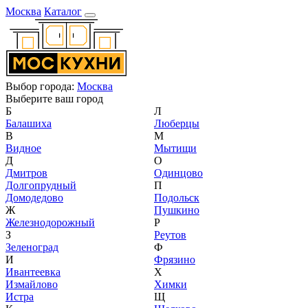
Москва
Каталог
Выбор города:
Москва
Выберите ваш город
Б
Л
Балашиха
Люберцы
В
М
Видное
Мытищи
Д
О
Дмитров
Одинцово
Долгопрудный
П
Домодедово
Подольск
Ж
Пушкино
Железнодорожный
Р
З
Реутов
Зеленоград
Ф
И
Фрязино
Ивантеевка
Х
Измайлово
Химки
Истра
Щ