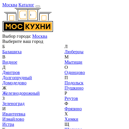
Москва
Каталог
Выбор города:
Москва
Выберите ваш город
Б
Л
Балашиха
Люберцы
В
М
Видное
Мытищи
Д
О
Дмитров
Одинцово
Долгопрудный
П
Домодедово
Подольск
Ж
Пушкино
Железнодорожный
Р
З
Реутов
Зеленоград
Ф
И
Фрязино
Ивантеевка
Х
Измайлово
Химки
Истра
Щ