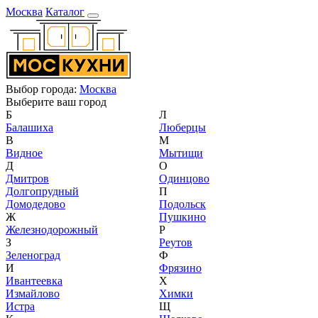
Москва
Каталог
Выбор города:
Москва
Выберите ваш город
Б
Л
Балашиха
Люберцы
В
М
Видное
Мытищи
Д
О
Дмитров
Одинцово
Долгопрудный
П
Домодедово
Подольск
Ж
Пушкино
Железнодорожный
Р
З
Реутов
Зеленоград
Ф
И
Фрязино
Ивантеевка
Х
Измайлово
Химки
Истра
Щ