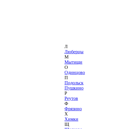
Л
Люберцы
М
Мытищи
О
Одинцово
П
Подольск
Пушкино
Р
Реутов
Ф
Фрязино
Х
Химки
Щ