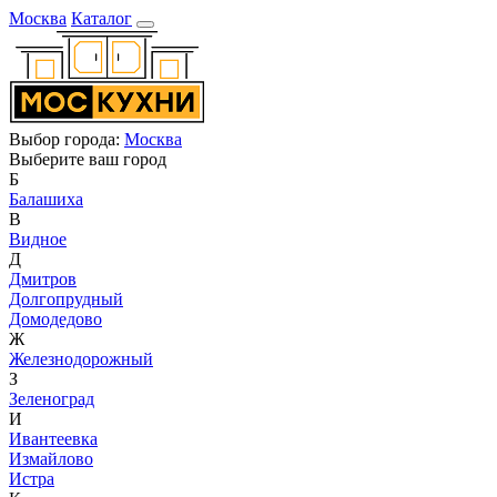
Москва
Каталог
Выбор города:
Москва
Выберите ваш город
Б
Балашиха
В
Видное
Д
Дмитров
Долгопрудный
Домодедово
Ж
Железнодорожный
З
Зеленоград
И
Ивантеевка
Измайлово
Истра