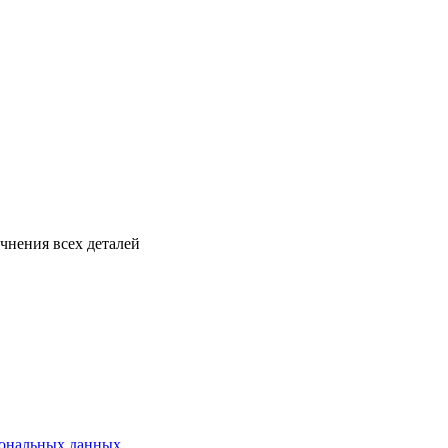
tadmin.com)
чнения всех деталей
ональных данных.