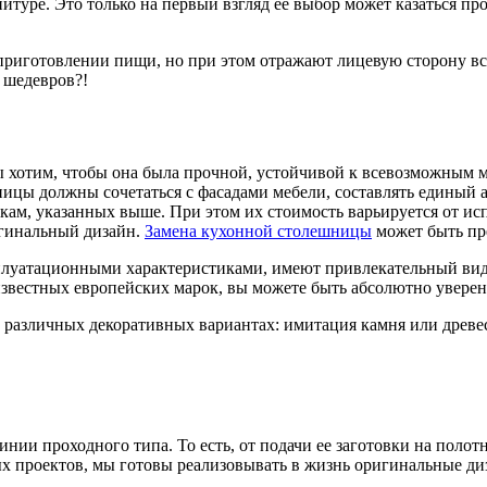
уре. Это только на первый взгляд ее выбор может казаться про
иготовлении пищи, но при этом отражают лицевую сторону всег
 шедевров?!
 хотим, чтобы она была прочной, устойчивой к всевозможным м
ицы должны сочетаться с фасадами мебели, составлять единый а
ам, указанных выше. При этом их стоимость варьируется от ис
игинальный дизайн.
Замена кухонной столешницы
может быть пр
уатационными характеристиками, имеют привлекательный вид. С
вестных европейских марок, вы можете быть абсолютно уверены
 различных декоративных вариантах: имитация камня или древе
ии проходного типа. То есть, от подачи ее заготовки на полот
х проектов, мы готовы реализовывать в жизнь оригинальные ди