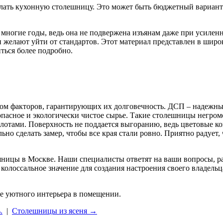
сделать кухонную столешницу. Это может быть бюджетный вариан
многие годы, ведь она не подвержена изъянам даже при усиленн
и желают уйти от стандартов. Этот материал представлен в шир
ться более подробно.
ом факторов, гарантирующих их долговечность. ДСП – надежны
опасное и экологически чистое сырье. Такие столешницы негром
лотами. Поверхность не поддается выгоранию, ведь цветовые к
льно сделать замер, чтобы все края стали ровно. Приятно раду
ницы в Москве. Наши специалисты ответят на ваши вопросы, р
олоссальное значение для создания настроения своего владельца
е уютного интерьера в помещении.
.
|
Столешницы из ясеня →