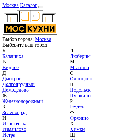
Москва
Каталог
Выбор города:
Москва
Выберите ваш город
Б
Л
Балашиха
Люберцы
В
М
Видное
Мытищи
Д
О
Дмитров
Одинцово
Долгопрудный
П
Домодедово
Подольск
Ж
Пушкино
Железнодорожный
Р
З
Реутов
Зеленоград
Ф
И
Фрязино
Ивантеевка
Х
Измайлово
Химки
Истра
Щ