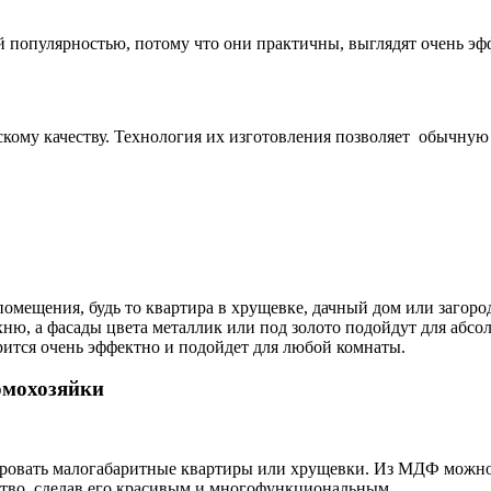
й популярностью, потому что они практичны, выглядят очень эф
скому качеству. Технология их изготовления позволяет обычную
омещения, будь то квартира в хрущевке, дачный дом или загор
ухню, а фасады цвета металлик или под золото подойдут для аб
рится очень эффектно и подойдет для любой комнаты.
омохозяйки
ировать малогабаритные квартиры или хрущевки. Из МДФ можно
ство, сделав его красивым и многофункциональным.