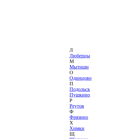
Л
Люберцы
М
Мытищи
О
Одинцово
П
Подольск
Пушкино
Р
Реутов
Ф
Фрязино
Х
Химки
Щ