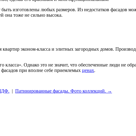
быть изготовлены любых размеров. Из недостатков фасадов мож
й она тоже не сильно высока.
я квартир эконом-класса и элитных загородных домов. Произво
 класса». Однако это не значит, что обеспеченные люди не обра
 фасадов при вполне себе приемлемых
ценах
.
 МДФ.
|
Патинированные фасады. Фото коллекций. →