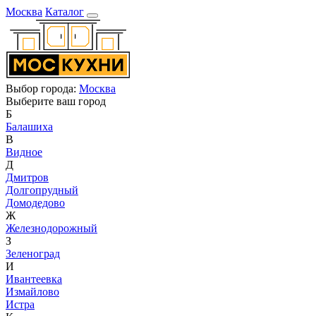
Москва
Каталог
Выбор города:
Москва
Выберите ваш город
Б
Балашиха
В
Видное
Д
Дмитров
Долгопрудный
Домодедово
Ж
Железнодорожный
З
Зеленоград
И
Ивантеевка
Измайлово
Истра