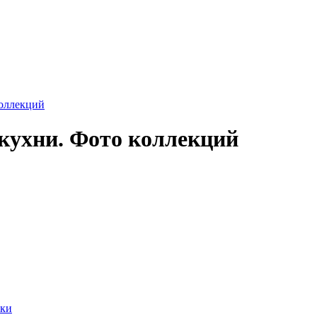
оллекций
ухни. Фото коллекций
йки