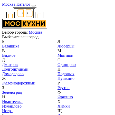
Москва
Каталог
Выбор города:
Москва
Выберите ваш город
Б
Л
Балашиха
Люберцы
В
М
Видное
Мытищи
Д
О
Дмитров
Одинцово
Долгопрудный
П
Домодедово
Подольск
Ж
Пушкино
Железнодорожный
Р
З
Реутов
Зеленоград
Ф
И
Фрязино
Ивантеевка
Х
Измайлово
Химки
Истра
Щ