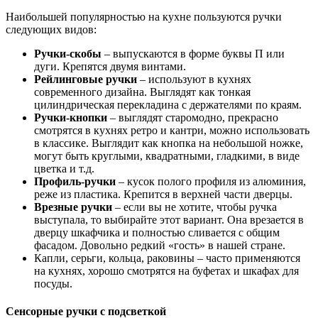
Наибольшей популярностью на кухне пользуются ручки
следующих видов:
Ручки
-скобы
– выпускаются в форме буквы П или
дуги. Крепятся двумя винтами.
Рейлинговые
ручки
– используют в кухнях
современного дизайна. Выглядят как тонкая
цилиндрическая перекладина с держателями по краям.
Ручки
-кнопки
– выглядят старомодно, прекрасно
смотрятся в кухнях ретро и кантри, можно использовать
в классике. Выглядит как кнопка на небольшой ножке,
могут быть круглыми, квадратными, гладкими, в виде
цветка и т.д.
Профиль
-ручки
– кусок полого профиля из алюминия,
реже из пластика. Крепится в верхней части дверцы.
Врезные
ручки
– если вы не хотите, чтобы ручка
выступала, то выбирайте этот вариант. Она врезается в
дверцу шкафчика и полностью сливается с общим
фасадом. Довольно редкий «гость» в нашей стране.
Капли, серьги, кольца, раковины – часто применяются
на кухнях, хорошо смотрятся на буфетах и шкафах для
посуды.
Сенсорные ручки с подсветкой