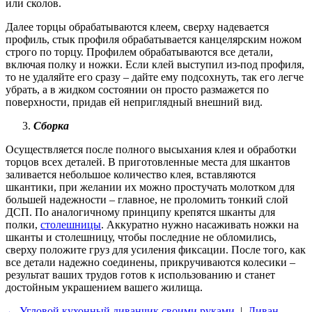
или сколов.
Далее торцы обрабатываются клеем, сверху надевается
профиль, стык профиля обрабатывается канцелярским ножом
строго по торцу. Профилем обрабатываются все детали,
включая полку и ножки. Если клей выступил из-под профиля,
то не удаляйте его сразу – дайте ему подсохнуть, так его легче
убрать, а в жидком состоянии он просто размажется по
поверхности, придав ей неприглядный внешний вид.
Сборка
Осуществляется после полного высыхания клея и обработки
торцов всех деталей. В приготовленные места для шкантов
заливается небольшое количество клея, вставляются
шкантики, при желании их можно простучать молотком для
большей надежности – главное, не проломить тонкий слой
ДСП. По аналогичному принципу крепятся шканты для
полки,
столешницы
. Аккуратно нужно насаживать ножки на
шканты и столешницу, чтобы последние не обломились,
сверху положите груз для усиления фиксации. После того, как
все детали надежно соединены, прикручиваются колесики –
результат ваших трудов готов к использованию и станет
достойным украшением вашего жилища.
← Угловой кухонный диванчик своими руками
|
Диван-