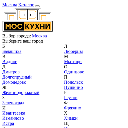
Москва
Каталог
Выбор города:
Москва
Выберите ваш город
Б
Л
Балашиха
Люберцы
В
М
Видное
Мытищи
Д
О
Дмитров
Одинцово
Долгопрудный
П
Домодедово
Подольск
Ж
Пушкино
Железнодорожный
Р
З
Реутов
Зеленоград
Ф
И
Фрязино
Ивантеевка
Х
Измайлово
Химки
Истра
Щ